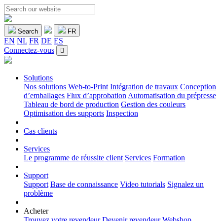
Search
FR
EN
NL
FR
DE
ES
Connectez-vous
Solutions
Nos solutions
Web-to-Print
Intégration de travaux
Conception
d’emballages
Flux d’approbation
Automatisation du prépresse
Tableau de bord de production
Gestion des couleurs
Optimisation des supports
Inspection
Cas clients
Services
Le programme de réussite client
Services
Formation
Support
Support
Base de connaissance
Video tutorials
Signalez un
problème
Acheter
Trouvez votre revendeur
Devenir revendeur
Webshop