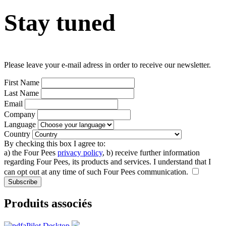
Stay tuned
Please leave your e-mail adress in order to receive our newsletter.
Leave
First Name
this
Last Name
field
Email
blank
Company
Language
Country
By checking this box I agree to:
a) the Four Pees
privacy policy
, b) receive further information
regarding Four Pees, its products and services. I understand that I
can opt out at any time of such Four Pees communication.
Produits associés