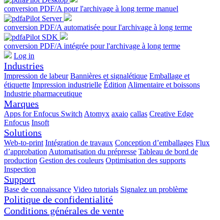
conversion PDF/A pour l'archivage à long terme manuel
conversion PDF/A automatisée pour l'archivage à long terme
conversion PDF/A intégrée pour l'archivage à long terme
Log in
Industries
Impression de labeur
Bannières et signalétique
Emballage et
étiquette
Impression industrielle
Édition
Alimentaire et boissons
Industrie pharmaceutique
Marques
Apps for Enfocus Switch
Atomyx
axaio
callas
Creative Edge
Enfocus
Insoft
Solutions
Web-to-print
Intégration de travaux
Conception d’emballages
Flux
d’approbation
Automatisation du prépresse
Tableau de bord de
production
Gestion des couleurs
Optimisation des supports
Inspection
Support
Base de connaissance
Video tutorials
Signalez un problème
Politique de confidentialité
Conditions générales de vente