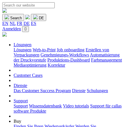
Search
DE
EN
NL
FR
DE
ES
Anmelden
Lösungen
Lösungen
Web-to-Print
Job onboarding
Erstellen von
Verpackungen
Genehmigungs-Workflows
Automatisierung
der Druckvorstufe
Produktions-Dashboard
Farbmanagement
Mediaoptimierung
Korrektur
Customer Cases
Dienste
Das Customer Success Program
Dienste
Schulungen
Support
Support
Wissensdatenbank
Video tutorials
Support für callas
software Produkte
Buy
Finden Sie Ihren Wiederverkäufer
Werden Sie