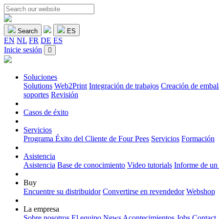
Search
ES
EN
NL
FR
DE
ES
Inicie sesión
Soluciones
Solutions
Web2Print
Integración de trabajos
Creación de embal
soportes
Revisión
Casos de éxito
Servicios
Programa Éxito del Cliente de Four Pees
Servicios
Formación
Asistencia
Asistencia
Base de conocimiento
Video tutorials
Informe de un
Buy
Encuentre su distribuidor
Convertirse en revendedor
Webshop
La empresa
Sobre nosotros
El equipo
News
Acontecimientos
Jobs
Contact