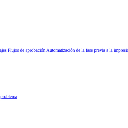
ajes
Flujos de aprobación
Automatización de la fase previa a la impresi
 problema