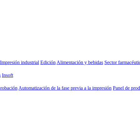
Impresión industrial
Edición
Alimentación y bebidas
Sector farmacéuti
s
Insoft
probación
Automatización de la fase previa a la impresión
Panel de pro