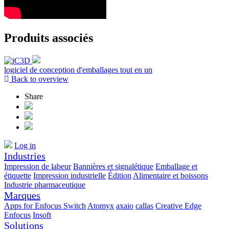
Produits associés
logiciel de conception d'emballages tout en un
Back to overview
Share
Log in
Industries
Impression de labeur
Bannières et signalétique
Emballage et
étiquette
Impression industrielle
Édition
Alimentaire et boissons
Industrie pharmaceutique
Marques
Apps for Enfocus Switch
Atomyx
axaio
callas
Creative Edge
Enfocus
Insoft
Solutions