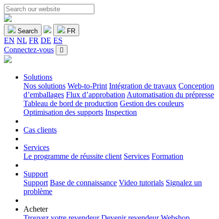
Search
FR
EN
NL
FR
DE
ES
Connectez-vous
Solutions
Nos solutions
Web-to-Print
Intégration de travaux
Conception
d’emballages
Flux d’approbation
Automatisation du prépresse
Tableau de bord de production
Gestion des couleurs
Optimisation des supports
Inspection
Cas clients
Services
Le programme de réussite client
Services
Formation
Support
Support
Base de connaissance
Video tutorials
Signalez un
problème
Acheter
Trouvez votre revendeur
Devenir revendeur
Webshop