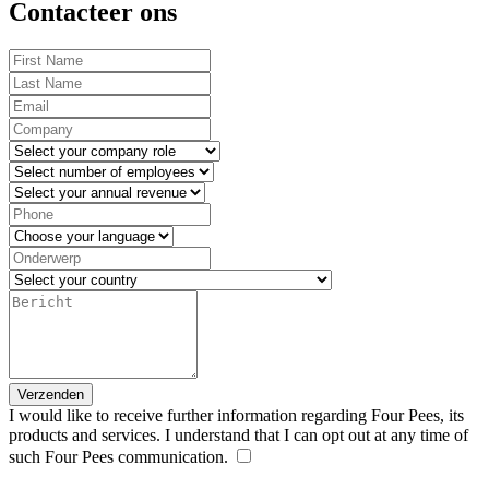
Contacteer ons
First
Leave
Name
this
Last
field
Name
Email
blank
Company
Name
Role
Employees
Annual
Revenue
Phone
Language
Onderwerp
Country
Bericht
Verzenden
I would like to receive further information regarding Four Pees, its
products and services. I understand that I can opt out at any time of
such Four Pees communication.