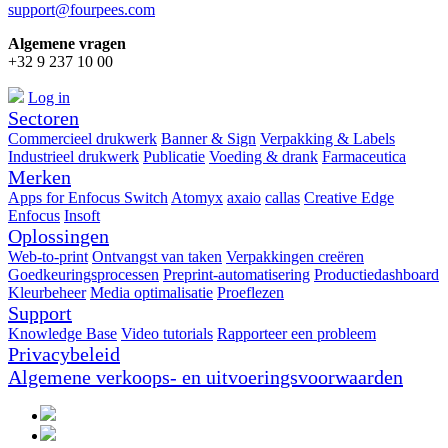
support@fourpees.com
Algemene vragen
+32 9 237 10 00
Log in
Sectoren
Commercieel drukwerk
Banner & Sign
Verpakking & Labels
Industrieel drukwerk
Publicatie
Voeding & drank
Farmaceutica
Merken
Apps for Enfocus Switch
Atomyx
axaio
callas
Creative Edge
Enfocus
Insoft
Oplossingen
Web-to-print
Ontvangst van taken
Verpakkingen creëren
Goedkeuringsprocessen
Preprint-automatisering
Productiedashboard
Kleurbeheer
Media optimalisatie
Proeflezen
Support
Knowledge Base
Video tutorials
Rapporteer een probleem
Privacybeleid
Algemene verkoops- en uitvoeringsvoorwaarden