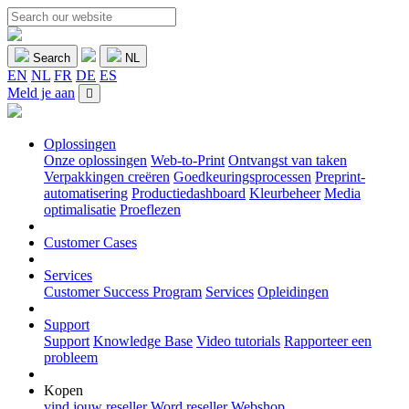
Search
NL
EN
NL
FR
DE
ES
Meld je aan
Oplossingen
Onze oplossingen
Web-to-Print
Ontvangst van taken
Verpakkingen creëren
Goedkeuringsprocessen
Preprint-
automatisering
Productiedashboard
Kleurbeheer
Media
optimalisatie
Proeflezen
Customer Cases
Services
Customer Success Program
Services
Opleidingen
Support
Support
Knowledge Base
Video tutorials
Rapporteer een
probleem
Kopen
vind jouw reseller
Word reseller
Webshop