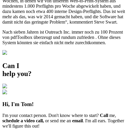
Wochen, in denen wir von unserem Web-to-Print-System aus
mindestens 1.000 Preflights pro Woche abgewickelt haben, und
dazu kamen noch etwa 400 interne Design-Preflights. Das ist weit
mehr als das, was wir 2014 gemacht haben, und die Software hat
damit nicht das geringste Problem“, kommentiert Steve Swart.
Nach sieben Jahren ist Outreach Inc. immer noch zu 100 Prozent
von pdfToolbox überzeugt und rundum zufrieden . Ohne dieses
System könnten sie einfach nicht mehr zurechtkommen.
Can I
help you?
Hi, I'm Tom!
I'm your contact person. Don't know where to start?
Call
me,
schedule a video call,
or send me an
email
. I'm all ears. Together
we'll figure this out!