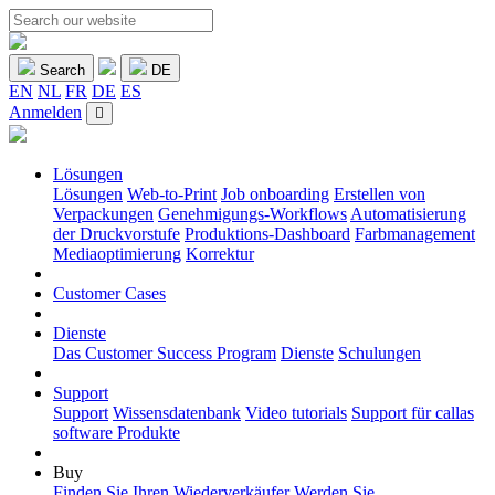
Search
DE
EN
NL
FR
DE
ES
Anmelden
Lösungen
Lösungen
Web-to-Print
Job onboarding
Erstellen von
Verpackungen
Genehmigungs-Workflows
Automatisierung
der Druckvorstufe
Produktions-Dashboard
Farbmanagement
Mediaoptimierung
Korrektur
Customer Cases
Dienste
Das Customer Success Program
Dienste
Schulungen
Support
Support
Wissensdatenbank
Video tutorials
Support für callas
software Produkte
Buy
Finden Sie Ihren Wiederverkäufer
Werden Sie