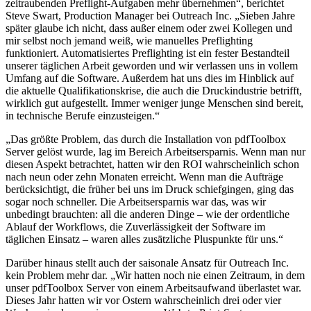
zeitraubenden Preflight-Aufgaben mehr übernehmen“, berichtet
Steve Swart, Production Manager bei Outreach Inc. „Sieben Jahre
später glaube ich nicht, dass außer einem oder zwei Kollegen und
mir selbst noch jemand weiß, wie manuelles Preflighting
funktioniert. Automatisiertes Preflighting ist ein fester Bestandteil
unserer täglichen Arbeit geworden und wir verlassen uns in vollem
Umfang auf die Software. Außerdem hat uns dies im Hinblick auf
die aktuelle Qualifikationskrise, die auch die Druckindustrie betrifft,
wirklich gut aufgestellt. Immer weniger junge Menschen sind bereit,
in technische Berufe einzusteigen.“
„Das größte Problem, das durch die Installation von pdfToolbox
Server gelöst wurde, lag im Bereich Arbeitsersparnis. Wenn man nur
diesen Aspekt betrachtet, hatten wir den ROI wahrscheinlich schon
nach neun oder zehn Monaten erreicht. Wenn man die Aufträge
berücksichtigt, die früher bei uns im Druck schiefgingen, ging das
sogar noch schneller. Die Arbeitsersparnis war das, was wir
unbedingt brauchten: all die anderen Dinge – wie der ordentliche
Ablauf der Workflows, die Zuverlässigkeit der Software im
täglichen Einsatz – waren alles zusätzliche Pluspunkte für uns.“
Darüber hinaus stellt auch der saisonale Ansatz für Outreach Inc.
kein Problem mehr dar. „Wir hatten noch nie einen Zeitraum, in dem
unser pdfToolbox Server von einem Arbeitsaufwand überlastet war.
Dieses Jahr hatten wir vor Ostern wahrscheinlich drei oder vier