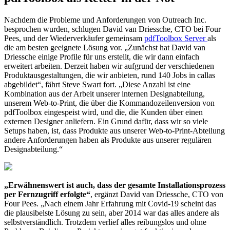
Nachdem die Probleme und Anforderungen von Outreach Inc.
besprochen wurden, schlugen David van Driessche, CTO bei Four
Pees, und der Wiederverkäufer gemeinsam
pdfToolbox Server
als
die am besten geeignete Lösung vor. „Zunächst hat David van
Driessche einige Profile für uns erstellt, die wir dann einfach
erweitert arbeiten. Derzeit haben wir aufgrund der verschiedenen
Produktausgestaltungen, die wir anbieten, rund 140 Jobs in callas
abgebildet“, fährt Steve Swart fort. „Diese Anzahl ist eine
Kombination aus der Arbeit unserer internen Designabteilung,
unserem Web-to-Print, die über die Kommandozeilenversion von
pdfToolbox eingespeist wird, und die, die Kunden über einen
externen Designer anliefern. Ein Grund dafür, dass wir so viele
Setups haben, ist, dass Produkte aus unserer Web-to-Print-Abteilung
andere Anforderungen haben als Produkte aus unserer regulären
Designabteilung.“
„Erwähnenswert ist auch, dass der gesamte Installationsprozess
per Fernzugriff erfolgt
e“
, ergänzt David van Driessche, CTO von
Four Pees. „Nach einem Jahr Erfahrung mit Covid-19 scheint das
die plausibelste Lösung zu sein, aber 2014 war das alles andere als
selbstverständlich. Trotzdem verlief alles reibungslos und ohne