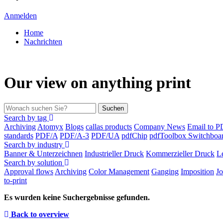
Anmelden
Home
Nachrichten
Our view on anything print
Suchen
Search by tag
Archiving
Atomyx
Blogs
callas products
Company News
Email to 
standards
PDF/A
PDF/A-3
PDF/UA
pdfChip
pdfToolbox Switchboa
Search by industry
Banner & Unterzeichnen
Industrieller Druck
Kommerzieller Druck
L
Search by solution
Approval flows
Archiving
Color Management
Ganging
Imposition
J
to-print
Es wurden keine Suchergebnisse gefunden.
Back to overview