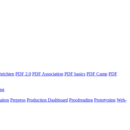
richten
PDF 2.0
PDF Association
PDF basics
PDF Camp
PDF
ing
ation
Prepress
Production Dashboard
Proofreading
Prototyping
Web-