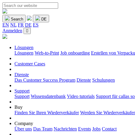
Search
DE
EN
NL
FR
DE
ES
Anmelden
Lösungen
Lösungen
Web-to-Print
Job onboarding
Erstellen von Verpack
Customer Cases
Dienste
Das Customer Success Program
Dienste
Schulungen
Support
Support
Wissensdatenbank
Video tutorials
Support für callas s
Buy
Finden Sie Ihren Wiederverkäufer
Werden Sie Wiederverkäufer
Company
Über uns
Das Team
Nachrichten
Events
Jobs
Contact