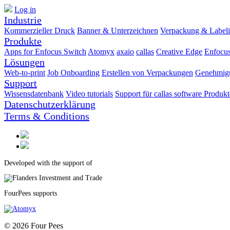
Log in
Industrie
Kommerzieller Druck
Banner & Unterzeichnen
Verpackung & Label
Produkte
Apps for Enfocus Switch
Atomyx
axaio
callas
Creative Edge
Enfocu
Lösungen
Web-to-print
Job Onboarding
Erstellen von Verpackungen
Genehmig
Support
Wissensdatenbank
Video tutorials
Support für callas software Produkt
Datenschutzerklärung
Terms & Conditions
Developed with the support of
FourPees supports
© 2026 Four Pees