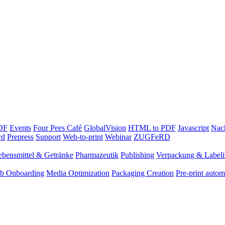
PDF
Events
Four Pees Café
GlobalVision
HTML to PDF
Javascript
Nach
rd
Prepress
Support
Web-to-print
Webinar
ZUGFeRD
ebensmittel & Getränke
Pharmazeutik
Publishing
Verpackung & Label
ob Onboarding
Media Optimization
Packaging Creation
Pre-print autom