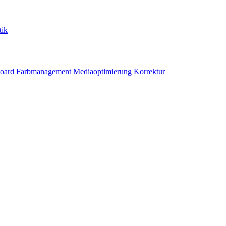
tik
oard
Farbmanagement
Mediaoptimierung
Korrektur