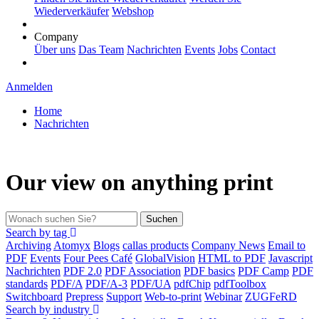
Wiederverkäufer
Webshop
Company
Über uns
Das Team
Nachrichten
Events
Jobs
Contact
Anmelden
Home
Nachrichten
Our view on anything print
Suchen
Search by tag
Archiving
Atomyx
Blogs
callas products
Company News
Email to
PDF
Events
Four Pees Café
GlobalVision
HTML to PDF
Javascript
Nachrichten
PDF 2.0
PDF Association
PDF basics
PDF Camp
PDF
standards
PDF/A
PDF/A-3
PDF/UA
pdfChip
pdfToolbox
Switchboard
Prepress
Support
Web-to-print
Webinar
ZUGFeRD
Search by industry