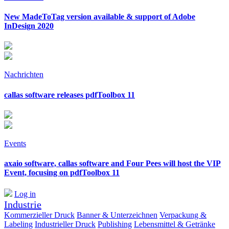
New MadeToTag version available & support of Adobe
InDesign 2020
Nachrichten
callas software releases pdfToolbox 11
Events
axaio software, callas software and Four Pees will host the VIP
Event, focusing on pdfToolbox 11
Log in
Industrie
Kommerzieller Druck
Banner & Unterzeichnen
Verpackung &
Labeling
Industrieller Druck
Publishing
Lebensmittel & Getränke