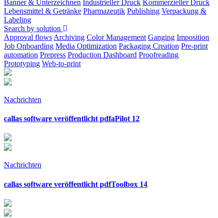
Banner & Unterzeichnen
Industrieller Druck
Kommerzieller Druck
Lebensmittel & Getränke
Pharmazeutik
Publishing
Verpackung &
Labeling
Search by solution
Approval flows
Archiving
Color Management
Ganging
Imposition
Job Onboarding
Media Optimization
Packaging Creation
Pre-print
automation
Prepress
Production Dashboard
Proofreading
Prototyping
Web-to-print
Nachrichten
callas software veröffentlicht pdfaPilot 12
Nachrichten
callas software veröffentlicht pdfToolbox 14