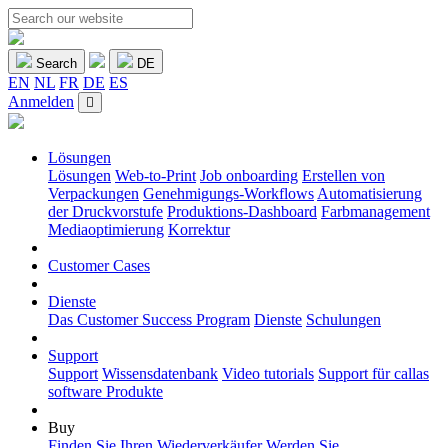
Search
DE
EN
NL
FR
DE
ES
Anmelden
Lösungen
Lösungen
Web-to-Print
Job onboarding
Erstellen von
Verpackungen
Genehmigungs-Workflows
Automatisierung
der Druckvorstufe
Produktions-Dashboard
Farbmanagement
Mediaoptimierung
Korrektur
Customer Cases
Dienste
Das Customer Success Program
Dienste
Schulungen
Support
Support
Wissensdatenbank
Video tutorials
Support für callas
software Produkte
Buy
Finden Sie Ihren Wiederverkäufer
Werden Sie