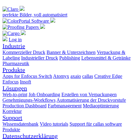
perfekte Bilder, voll automatisiert
Log in
Industrie
Kommerzieller Druck
Banner & Unterzeichnen
Verpackung &
Labeling
Industrieller Druck
Publishing
Lebensmittel & Getränke
Pharmazeutik
Produkte
Apps for Enfocus Switch
Atomyx
axaio
callas
Creative Edge
Enfocus
Insoft
Lösungen
Web-to-print
Job Onboarding
Erstellen von Verpackungen
Genehmigungs-Workflows
Automatisierung der Druckvorstufe
Production Dashboard
Farbmanagement
Mediaoptimierung
Korrektur
Support
Wissensdatenbank
Video tutorials
Support für callas software
Produkte
Datenschutzerklärung