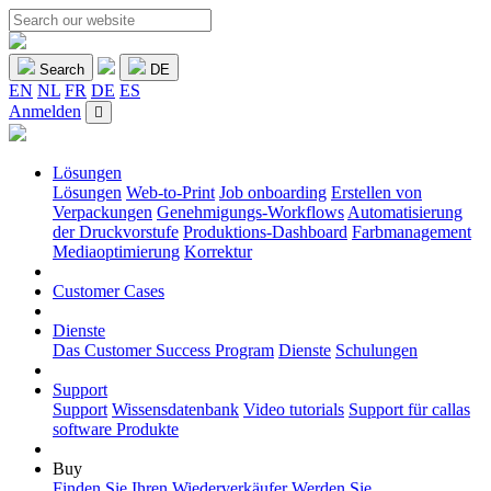
Search
DE
EN
NL
FR
DE
ES
Anmelden
Lösungen
Lösungen
Web-to-Print
Job onboarding
Erstellen von
Verpackungen
Genehmigungs-Workflows
Automatisierung
der Druckvorstufe
Produktions-Dashboard
Farbmanagement
Mediaoptimierung
Korrektur
Customer Cases
Dienste
Das Customer Success Program
Dienste
Schulungen
Support
Support
Wissensdatenbank
Video tutorials
Support für callas
software Produkte
Buy
Finden Sie Ihren Wiederverkäufer
Werden Sie