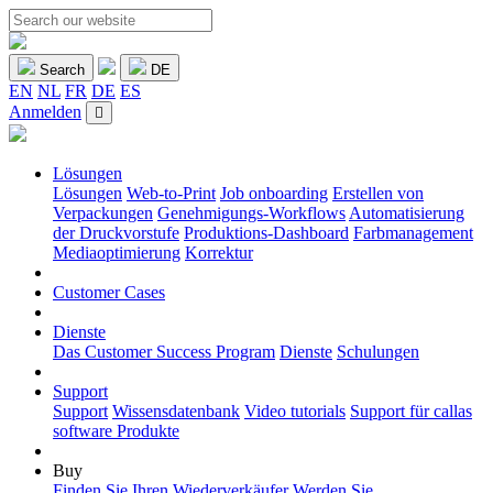
Search
DE
EN
NL
FR
DE
ES
Anmelden
Lösungen
Lösungen
Web-to-Print
Job onboarding
Erstellen von
Verpackungen
Genehmigungs-Workflows
Automatisierung
der Druckvorstufe
Produktions-Dashboard
Farbmanagement
Mediaoptimierung
Korrektur
Customer Cases
Dienste
Das Customer Success Program
Dienste
Schulungen
Support
Support
Wissensdatenbank
Video tutorials
Support für callas
software Produkte
Buy
Finden Sie Ihren Wiederverkäufer
Werden Sie