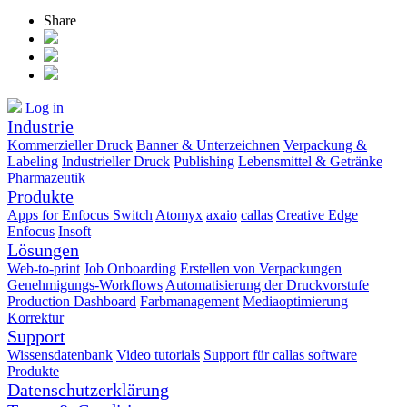
Share
Log in
Industrie
Kommerzieller Druck
Banner & Unterzeichnen
Verpackung &
Labeling
Industrieller Druck
Publishing
Lebensmittel & Getränke
Pharmazeutik
Produkte
Apps for Enfocus Switch
Atomyx
axaio
callas
Creative Edge
Enfocus
Insoft
Lösungen
Web-to-print
Job Onboarding
Erstellen von Verpackungen
Genehmigungs-Workflows
Automatisierung der Druckvorstufe
Production Dashboard
Farbmanagement
Mediaoptimierung
Korrektur
Support
Wissensdatenbank
Video tutorials
Support für callas software
Produkte
Datenschutzerklärung