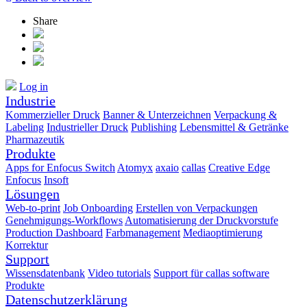
Share
Log in
Industrie
Kommerzieller Druck
Banner & Unterzeichnen
Verpackung &
Labeling
Industrieller Druck
Publishing
Lebensmittel & Getränke
Pharmazeutik
Produkte
Apps for Enfocus Switch
Atomyx
axaio
callas
Creative Edge
Enfocus
Insoft
Lösungen
Web-to-print
Job Onboarding
Erstellen von Verpackungen
Genehmigungs-Workflows
Automatisierung der Druckvorstufe
Production Dashboard
Farbmanagement
Mediaoptimierung
Korrektur
Support
Wissensdatenbank
Video tutorials
Support für callas software
Produkte
Datenschutzerklärung