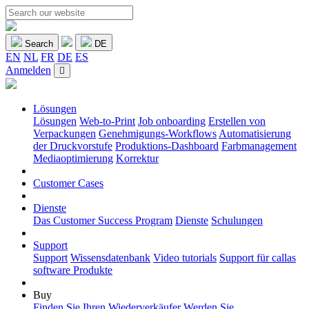
Search
DE
EN
NL
FR
DE
ES
Anmelden
Lösungen
Lösungen
Web-to-Print
Job onboarding
Erstellen von
Verpackungen
Genehmigungs-Workflows
Automatisierung
der Druckvorstufe
Produktions-Dashboard
Farbmanagement
Mediaoptimierung
Korrektur
Customer Cases
Dienste
Das Customer Success Program
Dienste
Schulungen
Support
Support
Wissensdatenbank
Video tutorials
Support für callas
software Produkte
Buy
Finden Sie Ihren Wiederverkäufer
Werden Sie