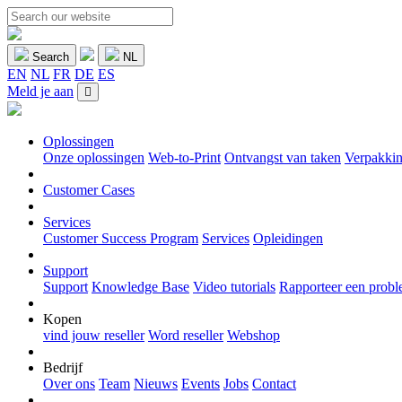
Search
NL
EN
NL
FR
DE
ES
Meld je aan
Oplossingen
Onze oplossingen
Web-to-Print
Ontvangst van taken
Verpakkin
Customer Cases
Services
Customer Success Program
Services
Opleidingen
Support
Support
Knowledge Base
Video tutorials
Rapporteer een prob
Kopen
vind jouw reseller
Word reseller
Webshop
Bedrijf
Over ons
Team
Nieuws
Events
Jobs
Contact