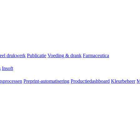
ieel drukwerk
Publicatie
Voeding & drank
Farmaceutica
s
Insoft
sprocessen
Preprint-automatisering
Productiedashboard
Kleurbeheer
M