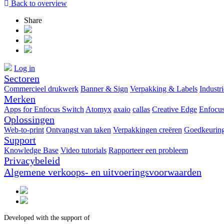
Back to overview
Share
Log in
Sectoren
Commercieel drukwerk
Banner & Sign
Verpakking & Labels
Industr
Merken
Apps for Enfocus Switch
Atomyx
axaio
callas
Creative Edge
Enfocu
Oplossingen
Web-to-print
Ontvangst van taken
Verpakkingen creëren
Goedkeuring
Support
Knowledge Base
Video tutorials
Rapporteer een probleem
Privacybeleid
Algemene verkoops- en uitvoeringsvoorwaarden
Developed with the support of